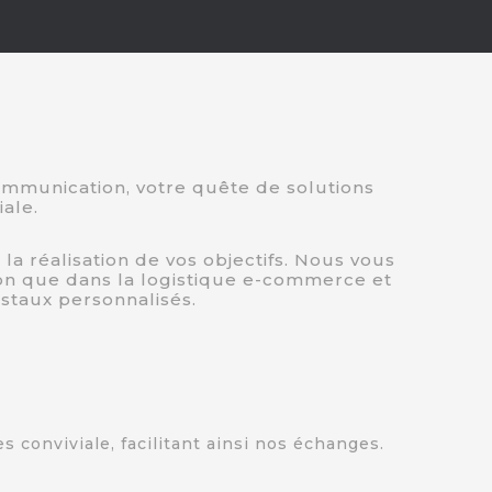
mmunication, votre quête de solutions
ale.
réalisation de vos objectifs. Nous vous
ion que dans la logistique e-commerce et
staux personnalisés.
conviviale, facilitant ainsi nos échanges.