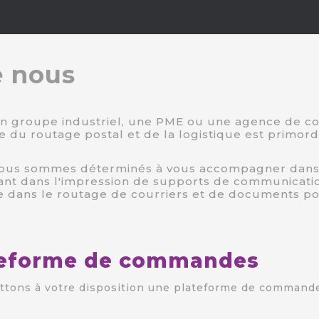
e nous
n groupe industriel, une PME ou une agence de co
e du routage postal et de la logistique est primordi
us sommes déterminés à vous accompagner dans la 
 tant dans l'impression de supports de communicat
ue dans le routage de courriers et de documents po
teforme de commandes
tons à votre disposition une plateforme de commandes 