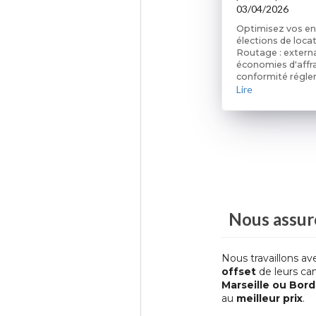
03/04/2026
Optimisez vos en
élections de loca
Routage : externa
économies d'affr
conformité régle
Lire
Nous assur
Nous travaillons av
offset
de leurs ca
Marseille ou Bor
au
meilleur prix
.