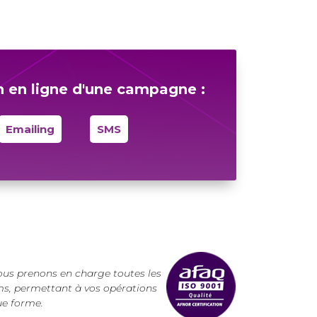
n en ligne d'une campagne :
Emailing
SMS
ous prenons en charge toutes les
s, permettant à vos opérations
ue forme.