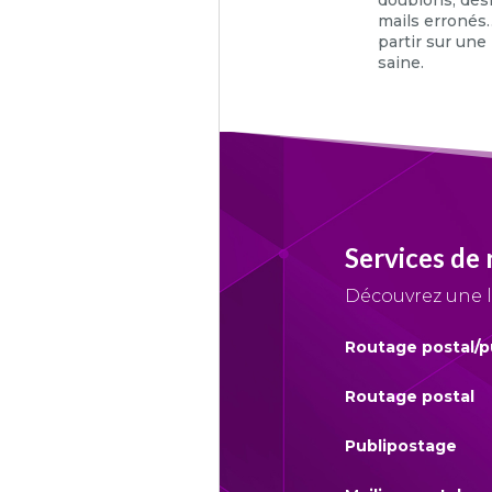
doublons, dési
mails erronés
partir sur une 
saine.
Services
de 
Découvrez une 
Routage postal/p
Routage postal
Publipostage