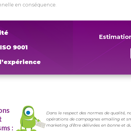
nnelle en conséquence.
ité
Estimatio
 ISO 9001
 d’expérience
ons
Dans le respect des normes de qualité, n
t
opérations de campagnes emailing et sm
marketing d’être délivrées en bonne et d
ms :