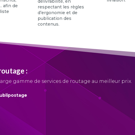
nscrits,
livraison.
délivrabilité, en
… afin de
respectant les règles
liste
d’ergonomie et de
publication des
contenus.
routage
:
large gamme de services
de routage
au meilleur prix.
ublipostage