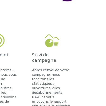
e et
Suivi de
campagne
ritères –
Après l’envoi de votre
 nous vous
campagne, nous
– de
récoltons les
n,
statistiques :
 autres,
ouvertures, clics,
 les
désabonnements,
t suivons
NPAI et vous
ues de
envoyons le rapport