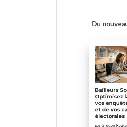
Du nouveau
Bailleurs So
Optimisez l
vos enquêt
et de vos 
électorales
par
Groupe Rout