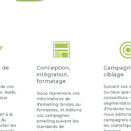
t de
Conception,
Campagn
intégration,
ciblage
formatage
 de vos
Suivant vos c
s, leads,
ou ceux que
Nous reprenons vos
nous
conseillons 
informations de
segmentatio
d'emailing, brutes ou
a
d’horaires ou
formatées, et éditons
et à la
nous éditons
vos campagnes
n du
campagnes e
emailing suivant les
viter les
les statistiq
standards de